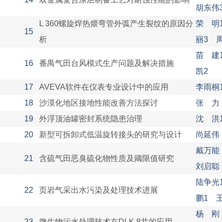
胡东伟
L 360螺旋焊热煨弯管外弧产生裂纹的原因分
荣 明
15
析
丽3 
苗 建
16
番禺气田台风模式生产问题及解决措施
凯2
17
AVEVA软件在仪表专业设计中的应用
李雨桐
18
沙漠化地区接地性能改善方法探讨
张 力
19
外浮顶油罐密封系统隐患治理
沈 洪
20
新型可拆卸式低温旋转接头的研究与设计
尚延伟
戴万能
21
含硫气田恶臭硫化物性质及阈限值研究
刘启聪
陆争光
22
页岩气采出水污染及处理技术进展
鹏1 
杨 刚
23
微生物污水处理技术在DLK 8井的应用