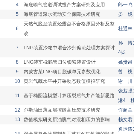
4
海底输气管道调试投产方案研究及应用
郎一鸣
5
海底管道深水流动安全保障技术研究
晏 妮
天然气脱烃装置烃露点不合格原因分析及整
6
杜通林
改
孙 博
7
LNG装置冷箱中混合冷剂偏流处理方案探讨
伟3
8
LNG装车橇鹤管归位锁紧装置设计
姚贵昌
9
内蒙古某LNG项目脱碳单元参数优化
曾 桃
10
页岩气藏水平井开采动态数值模拟研究
谢 川
张芨强
11
基于椭圆流模型计算压裂后气井产能新思路
淋4 
12
尕斯油田薄互层控缝高压裂技术研究
许超兰
13
数值模拟研究原油脱气对混相压力的影响
赖文君
奚运涛1
14
双金属复合涂层制备工艺对耐蚀性能的影响