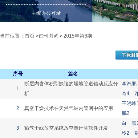
主编办公登录
当前位置：
首页
>
过刊浏览
>
2015年第6期
序号
篇名
断层内含体积型缺陷的埋地管道错动反应分
李鸿鹏
1
析
奇4 
王晓峰
2
真空干燥技术在天然气站内管网中的应用
鹏2
白 雪
3
输气干线放空系统放空量计算软件开发
玲2 